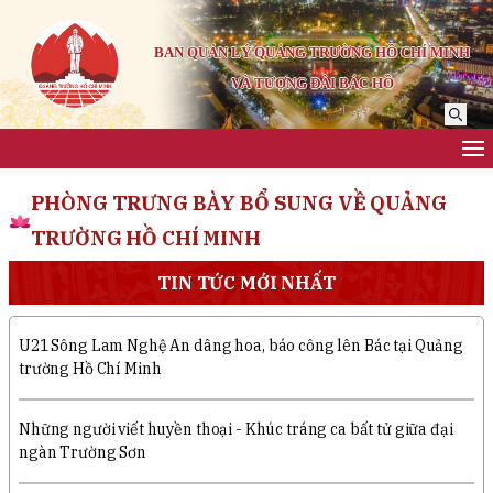
BAN QUẢN LÝ QUẢNG TRƯỜNG HỒ CHÍ MINH
VÀ TƯỢNG ĐÀI BÁC HỒ
PHÒNG TRƯNG BÀY BỔ SUNG VỀ QUẢNG
TRƯỜNG HỒ CHÍ MINH
TIN TỨC MỚI NHẤT
U21 Sông Lam Nghệ An dâng hoa, báo công lên Bác tại Quảng
trường Hồ Chí Minh
Những người viết huyền thoại - Khúc tráng ca bất tử giữa đại
ngàn Trường Sơn