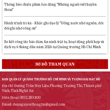
Thông báo chiếu phim lưu động "Những người viết huyền
thoại"
Hành trình tri ân - Khắc ghi đạo lý "Uống nước nhớ nguồn, đời
đời ghi nhớ công ơn"
Sơ kết công tác bảo đảm An ninh trật tự, hoạt động phối hợp và
dịch vụ 6 tháng đầu năm 2026 tại Quảng trường Hồ Chí Minh
SƠ ĐỒ THAM QUAN
BAN QUẢN LÝ QUẢNG TRƯỜNG HỒ CHÍ MINH VÀ TƯỢNG ĐÀI BÁC HỒ
Địa chỉ: Đường Trần Huy Liệu,Phường Trường Thi, Thành phố
Vinh, Tỉnh Nghệ An
Điện thoại: 0832.283.800
Email: dannguyenthongtin@gmail.com