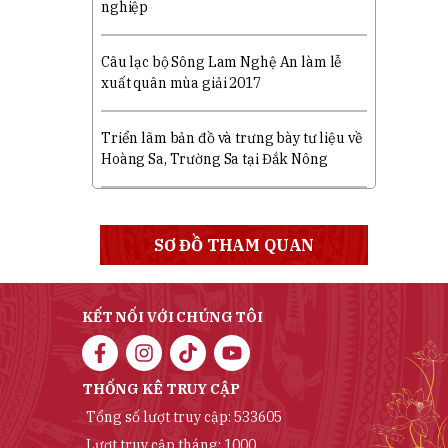
nghiệp
Câu lạc bộ Sông Lam Nghệ An làm lễ
xuất quân mùa giải 2017
Triển lãm bản đồ và trưng bày tư liệu về
Hoàng Sa, Trường Sa tại Đắk Nông
SƠ ĐỒ THAM QUAN
KẾT NỐI VỚI CHÚNG TÔI
THỐNG KÊ TRUY CẬP
Tổng số lượt truy cập: 533605
Lượt truy cập tháng: 1000