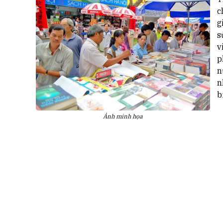
c
g
s
v
p
n
n
bị
Ảnh minh họa