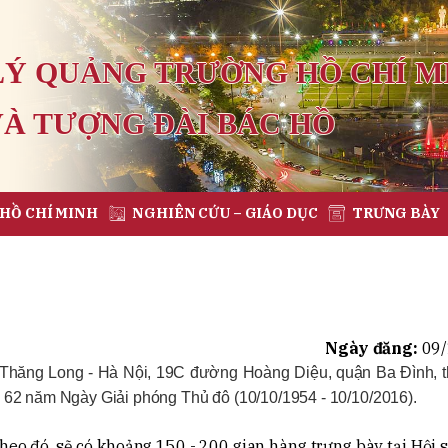
LÝ QUẢNG TRƯỜNG HỒ CHÍ M
VÀ TƯỢNG ĐÀI BÁC HỒ
 HỒ CHÍ MINH
NGHIÊN CỨU – GIÁO DỤC
TRƯNG BÀY
Ngày đăng:
09/
ản Thăng Long - Hà Nội, 19C đường Hoàng Diệu, quận Ba Đình, 
 62 năm Ngày Giải phóng Thủ đô (10/10/1954 - 10/10/2016).
heo đó, sẽ có khoảng 150 - 200 gian hàng trưng bày tại Hội 