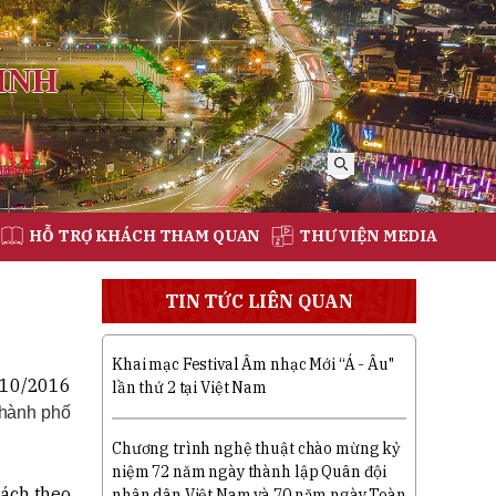
INH
HỖ TRỢ KHÁCH THAM QUAN
THƯ VIỆN MEDIA
TIN TỨC LIÊN QUAN
Khai mạc Festival Âm nhạc Mới “Á - Âu"
10/2016
lần thứ 2 tại Việt Nam
thành phố
Chương trình nghệ thuật chào mừng kỷ
niệm 72 năm ngày thành lập Quân đội
sách theo
nhân dân Việt Nam và 70 năm ngày Toàn