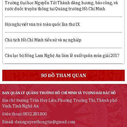
Trường Đại học Nguyễn Tất Thành dâng hương, báo công, và
rước đuốc truyền thống tại Quảng trường Hồ Chí Minh
Hội nghị viết văn trẻ toàn quốc lần thứ IX
Chủ tịch Hồ Chí Minh tiểu sử và sự nghiệp
Câu lạc bộ Sông Lam Nghệ An làm lễ xuất quân mùa giải 2017
SƠ ĐỒ THAM QUAN
BAN QUẢN LÝ QUẢNG TRƯỜNG HỒ CHÍ MINH VÀ TƯỢNG ĐÀI BÁC HỒ
Địa chỉ: Đường Trần Huy Liệu,Phường Trường Thi, Thành phố
Vinh, Tỉnh Nghệ An
Điện thoại: 0832.283.800
Email: dannguyenthongtin@gmail.com