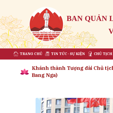
BAN QUẢN 
TRANG CHỦ
TIN TỨC - SỰ KIỆN
CHỦ TỊCH
Khánh thành Tượng đài Chủ tịc
Bang Nga)