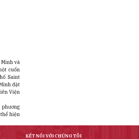
 Minh và
một cuốn
hố Saint
 Minh đặt
viên Viện
ô phương
 thể hiện
KẾT NỐI VỚI CHÚNG TÔI