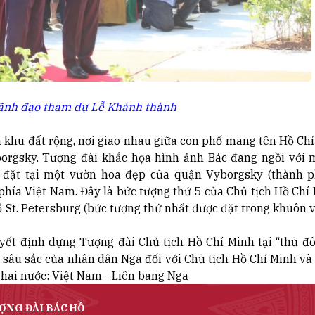
Lãnh đạo tham dự Lễ Khánh thành
hu đất rộng, nơi giao nhau giữa con phố mang tên Hồ Chí
borgsky. Tượng đài khắc họa hình ảnh Bác đang ngồi với 
c đặt tại một vườn hoa đẹp của quận Vyborgsky (thành p
phía Việt Nam. Đây là bức tượng thứ 5 của Chủ tịch Hồ Chí
ố St. Petersburg (bức tượng thứ nhất được đặt trong khuôn 
 định dựng Tượng đài Chủ tịch Hồ Chí Minh tại “thủ đ
g sâu sắc của nhân dân Nga đối với Chủ tịch Hồ Chí Minh và
 hai nước: Việt Nam - Liên bang Nga
ỢNG ĐÀI BÁC HỒ