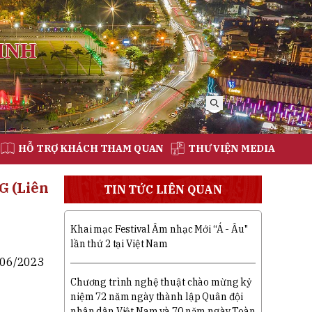
INH
HỖ TRỢ KHÁCH THAM QUAN
THƯ VIỆN MEDIA
G (Liên
TIN TỨC LIÊN QUAN
Khai mạc Festival Âm nhạc Mới “Á - Âu"
lần thứ 2 tại Việt Nam
06/2023
Chương trình nghệ thuật chào mừng kỷ
niệm 72 năm ngày thành lập Quân đội
nhân dân Việt Nam và 70 năm ngày Toàn