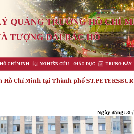
LÝ QUẢNG TRƯỜNG HỒ CHÍ M
VÀ TƯỢNG ĐÀI BÁC HỒ
 HỒ CHÍ MINH
NGHIÊN CỨU – GIÁO DỤC
TRƯNG BÀY
h Hồ Chí Minh tại Thành phố ST.PETERSBUR
Ngày đăng:
30/