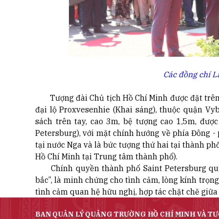
Các đồng chí 
Tượng đài Chủ tịch Hồ Chí Minh được đặt trên k
đại lộ Proxvesenhie (Khai sáng), thuộc quận Vy
sách trên tay, cao 3m, bệ tượng cao 1,5m, đượ
Petersburg), với mặt chính hướng về phía Đông - 
tại nước Nga và là bức tượng thứ hai tại thành ph
Hồ Chí Minh tại Trung tâm thành phố).
Chính quyền thành phố Saint Petersburg quyết
bắc”, là minh chứng cho tình cảm, lòng kính trọn
tình cảm quan hệ hữu nghị, hợp tác chặt chẽ giữa
BAN QUẢN LÝ QUẢNG TRƯỜNG HỒ CHÍ MINH VÀ TƯ