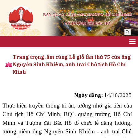
BAN QUẢN LÝ QUẢNG TRƯỜNG HỒ CHÍ MINH
VÀ TƯỢNG ĐÀI BÁC HỒ
Trang trọng, ấm cúng Lễ giỗ lần thứ 75 của ông
Nguyễn Sinh Khiêm, anh trai Chủ tịch Hồ Chí
Minh
Ngày đăng:
14/10/2025
Thực hiện truyền thống tri ân, tưởng nhớ gia tiên của
Chủ tịch Hồ Chí Minh, BQL quảng trường Hồ Chí
Minh và Tượng đài Bác Hồ tổ chức lễ dâng hương,
tưởng niệm ông Nguyễn Sinh Khiêm - anh trai Chủ