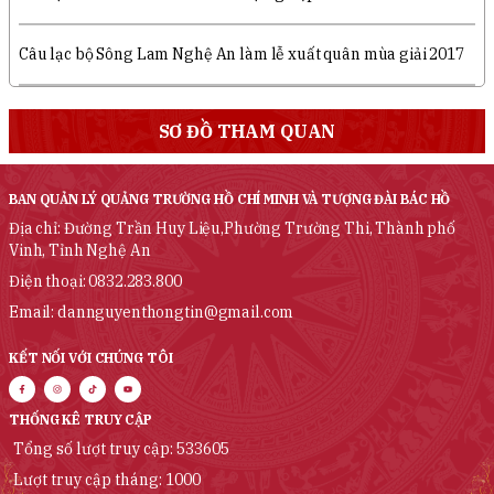
Câu lạc bộ Sông Lam Nghệ An làm lễ xuất quân mùa giải 2017
SƠ ĐỒ THAM QUAN
BAN QUẢN LÝ QUẢNG TRƯỜNG HỒ CHÍ MINH VÀ TƯỢNG ĐÀI BÁC HỒ
Địa chỉ: Đường Trần Huy Liệu,Phường Trường Thi, Thành phố
Vinh, Tỉnh Nghệ An
Điện thoại: 0832.283.800
Email: dannguyenthongtin@gmail.com
KẾT NỐI VỚI CHÚNG TÔI
THỐNG KÊ TRUY CẬP
Tổng số lượt truy cập: 533605
Lượt truy cập tháng: 1000