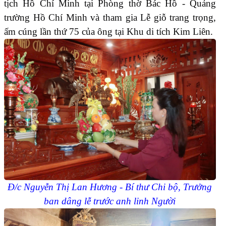
tịch Hồ Chí Minh tại Phòng thờ Bác Hồ - Quảng
trường Hồ Chí Minh và tham gia Lễ giỗ trang trọng,
ấm cúng lần thứ 75 của ông tại Khu di tích Kim Liên.
Đ/c Nguyễn Thị Lan Hương - Bí thư Chi bộ, Trưởng
ban dâng lễ trước anh linh Người