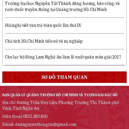
Trường Đại học Nguyễn Tất Thành dâng hương, báo công, và
rước đuốc truyền thống tại Quảng trường Hồ Chí Minh
Hội nghị viết văn trẻ toàn quốc lần thứ IX
Chủ tịch Hồ Chí Minh tiểu sử và sự nghiệp
Câu lạc bộ Sông Lam Nghệ An làm lễ xuất quân mùa giải 2017
SƠ ĐỒ THAM QUAN
BAN QUẢN LÝ QUẢNG TRƯỜNG HỒ CHÍ MINH VÀ TƯỢNG ĐÀI BÁC HỒ
Địa chỉ: Đường Trần Huy Liệu,Phường Trường Thi, Thành phố
Vinh, Tỉnh Nghệ An
Điện thoại: 0832.283.800
Email: dannguyenthongtin@gmail.com